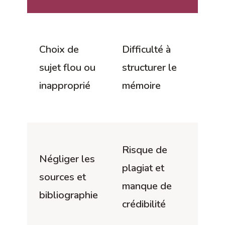
Dé
Choix de
Difficulté à
cl
sujet flou ou
structurer le
su
inapproprié
mémoire
d
le
Ut
Risque de
Négliger les
s
plagiat et
sources et
p
manque de
bibliographie
et
crédibilité
c