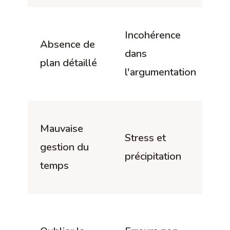
É
Incohérence
Absence de
pl
dans
plan détaillé
a
l'argumentation
r
M
Mauvaise
Stress et
p
gestion du
précipitation
c
temps
r
P